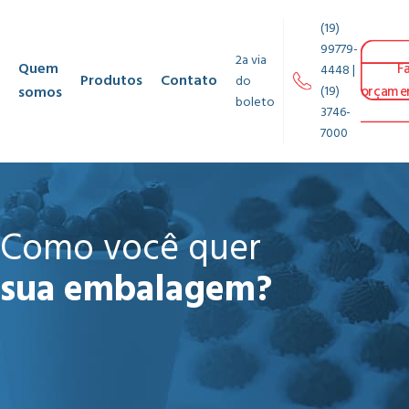
(19)
99779-
2a via
Quem
F
4448 |
Produtos
Contato
do
somos
(19)
orçame
boleto
3746-
7000
Como você quer
sua embalagem?