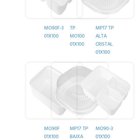
MO90F-3
TP
MP17 TP
01X100
MO100
ALTA
01X100
CRISTAL
01X100
MO90F
MP17 TP
MO90-3
01X100
BAIXA
01X100