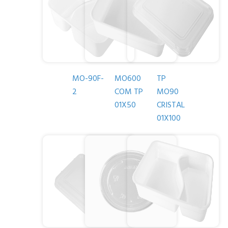
MO-90F-
MO600
TP
2
COM TP
MO90
01X50
CRISTAL
01X100