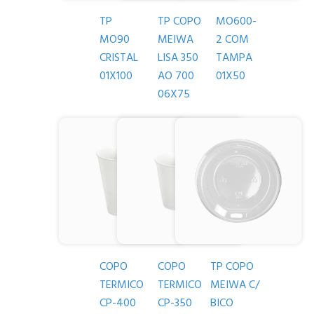
TP
TP COPO
MO600-
MO90
MEIWA
2 COM
CRISTAL
LISA 350
TAMPA
01X100
AO 700
01X50
06X75
COPO
COPO
TP COPO
TERMICO
TERMICO
MEIWA C/
CP-400
CP-350
BICO