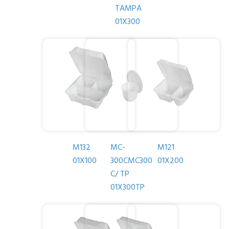
TAMPA
01X300
M132
MC-
M121
01X100
300CMC300
01X200
C/ TP
01X300TP