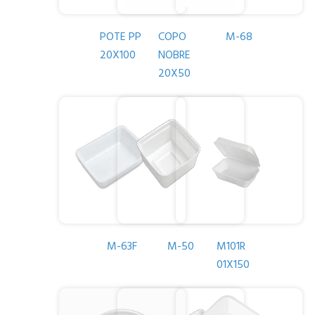
POTE PP
COPO
M-68
20X100
NOBRE
20X50
M-63F
M-50
M101R
01X150