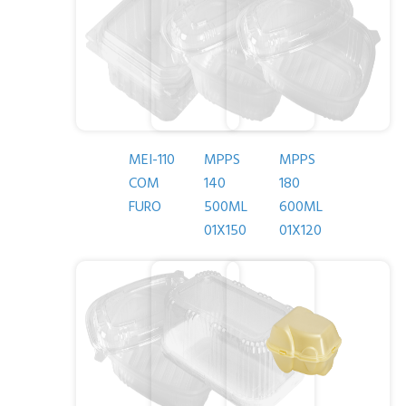
MEI-110
MPPS
MPPS
COM
140
180
FURO
500ML
600ML
01X150
01X120