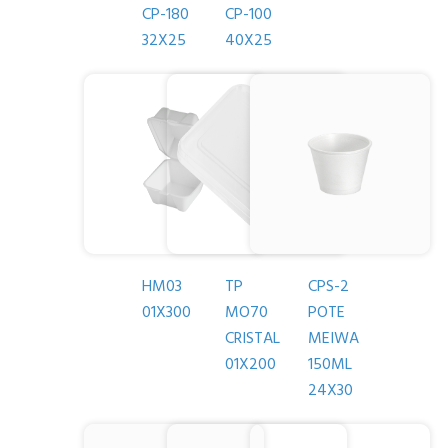
CP-180
CP-100
32X25
40X25
HM03
TP
CPS-2
01X300
MO70
POTE
CRISTAL
MEIWA
01X200
150ML
24X30