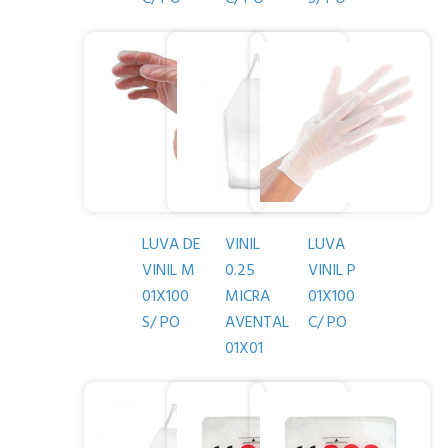
LUVA DE
VINIL
LUVA
VINIL M
0.25
VINIL P
01X100
MICRA
01X100
S/ PO
AVENTAL
C/ PO
01X01