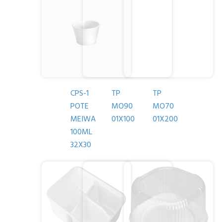
CPS-1
TP
TP
POTE
MO90
MO70
MEIWA
01X100
01X200
100ML
32X30