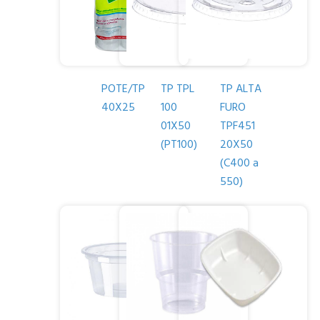
POTE/TP
TP TPL
TP ALTA
40X25
100
FURO
01X50
TPF451
(PT100)
20X50
(C400 a
550)