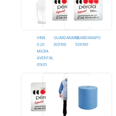
VINIL
GUARDANAPO
GUARDANAPO
0.20
30X100
50X100
MICRA
AVENTAL
01X01