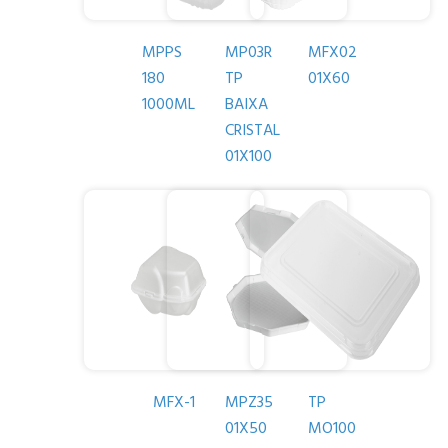
MPPS
MP03R
MFX02
180
TP
01X60
1000ML
BAIXA
CRISTAL
01X100
MFX-1
MPZ35
TP
01X50
MO100