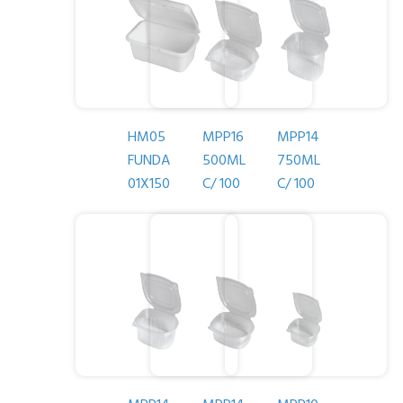
HM05
MPP16
MPP14
FUNDA
500ML
750ML
01X150
C/ 100
C/ 100