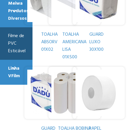
Meiwa
Produtos
Diversos
TOALHA
TOALHA
GUARD
Filme de
ABSORV
AMERICANA
LUXO
PVC
01X02
LISA
30X100
Esticável
01X500
Linha
VFilm
GUARD
TOALHA BOBINA
PAPEL