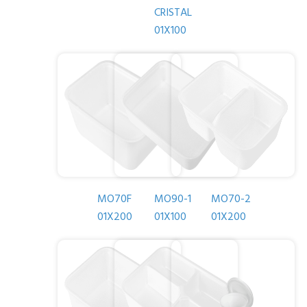
CRISTAL
01X100
MO70F
MO90-1
MO70-2
01X200
01X100
01X200