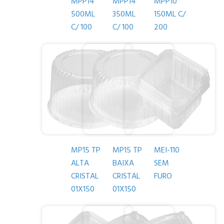
MPP14
MPP14
MPP10
500ML
350ML
150ML C/
C/ 100
C/ 100
200
MP15 TP
MP15 TP
MEI-110
ALTA
BAIXA
SEM
CRISTAL
CRISTAL
FURO
01X150
01X150