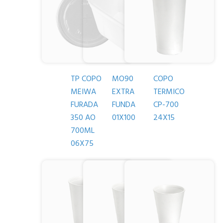
TP COPO
MO90
COPO
MEIWA
EXTRA
TERMICO
FURADA
FUNDA
CP-700
350 AO
01X100
24X15
700ML
06X75