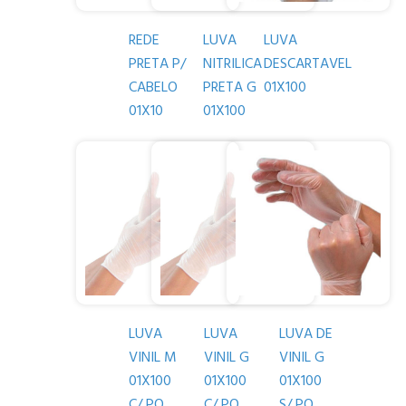
REDE
LUVA
LUVA
PRETA P/
NITRILICA
DESCARTAVEL
CABELO
PRETA G
01X100
01X10
01X100
LUVA
LUVA
LUVA DE
VINIL M
VINIL G
VINIL G
01X100
01X100
01X100
C/ PO
C/ PO
S/ PO