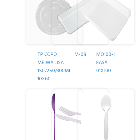
TP COPO
M-08
MO100-1
MEIWA LISA
RASA
150/250/300ML
01X100
10X60