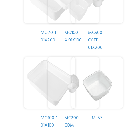
MO70-1
MO100-
MC500
01X200
4 01X100
C/ TP
01X200
MO100-1
MC200
M-57
01X100
COM