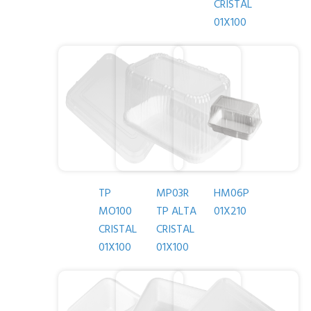
CRISTAL
01X100
TP
MP03R
HM06P
MO100
TP ALTA
01X210
CRISTAL
CRISTAL
01X100
01X100