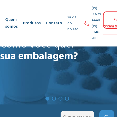
(19)
99779-
2a via
Quem
F
4448 |
Produtos
Contato
do
somos
(19)
orçame
boleto
3746-
7000
Como você quer
sua embalagem?