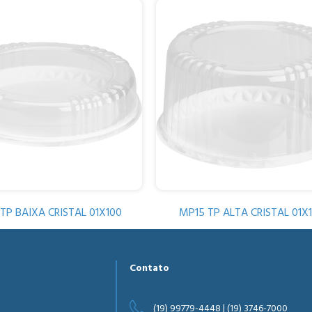
TP BAIXA CRISTAL 01X100
MP15 TP ALTA CRISTAL 01X
Contato
(19) 99779-4448 | (19) 3746-7000