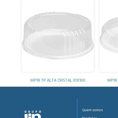
MP18 TP ALTA CRISTAL 01X100
MP18 
Quem somos