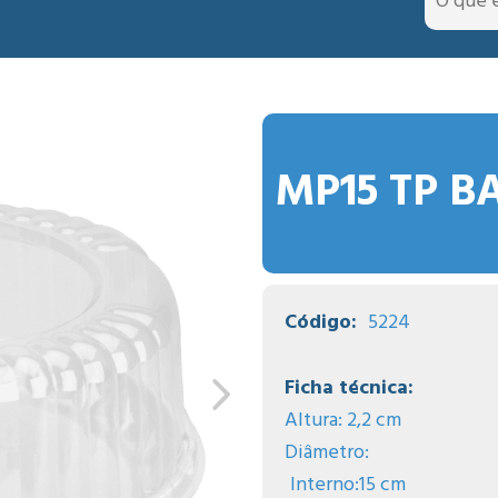
MP15 TP B
Código:
5224
Ficha técnica:
Altura: 2,2 cm
Diâmetro:
Interno:15 cm