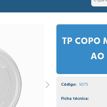
TP COPO 
AO 
Código:
5075
Ficha técnica: