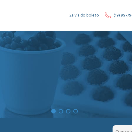
2a via do boleto
(19) 99779