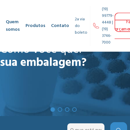
(19)
99779-
2a via
Quem
F
4448 |
Produtos
Contato
do
somos
(19)
orçame
boleto
3746-
7000
Como você quer
sua embalagem?