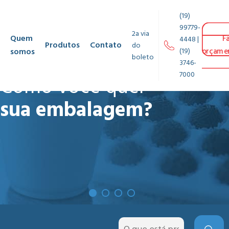
(19)
99779-
2a via
Quem
F
4448 |
Produtos
Contato
do
somos
(19)
orçame
boleto
3746-
7000
Como você quer
sua embalagem?