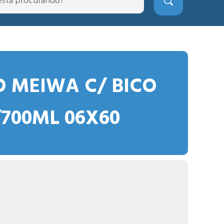
O MEIWA C/ BICO
/700ML 06X60