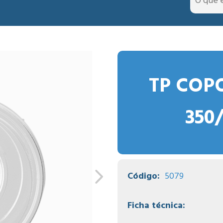
TP COP
350
Código:
5079
Ficha técnica: