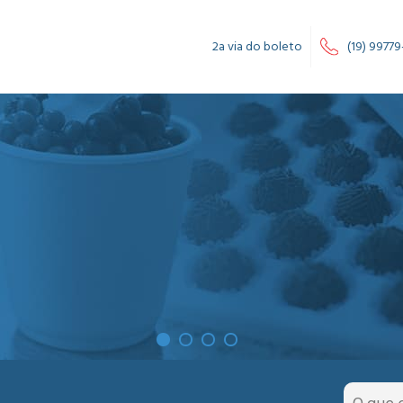
2a via do boleto
(19) 99779