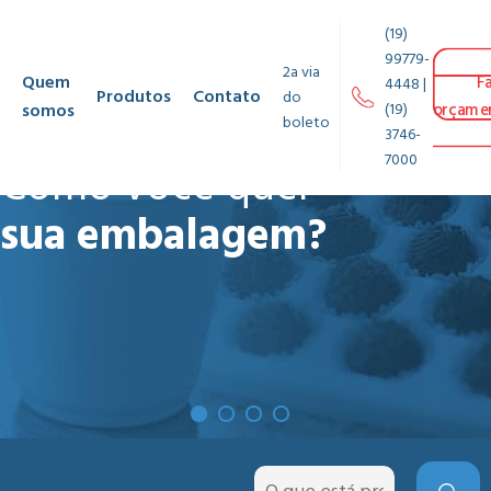
(19)
99779-
2a via
Quem
F
4448 |
Produtos
Contato
do
somos
(19)
orçame
boleto
3746-
7000
Como você quer
sua embalagem?