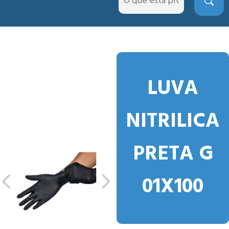
LUVA
NITRILICA
PRETA G
01X100