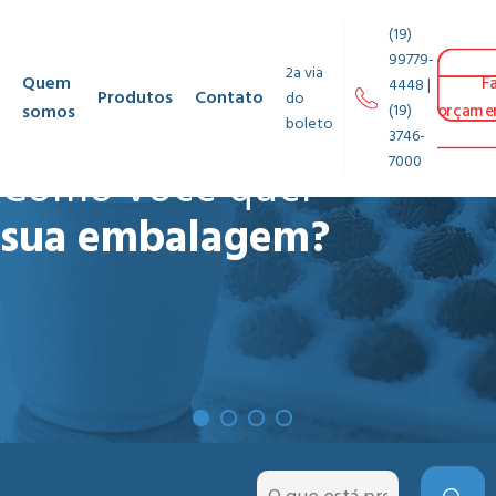
(19)
99779-
2a via
Quem
F
4448 |
Produtos
Contato
do
somos
(19)
orçame
boleto
3746-
7000
Como você quer
sua embalagem?