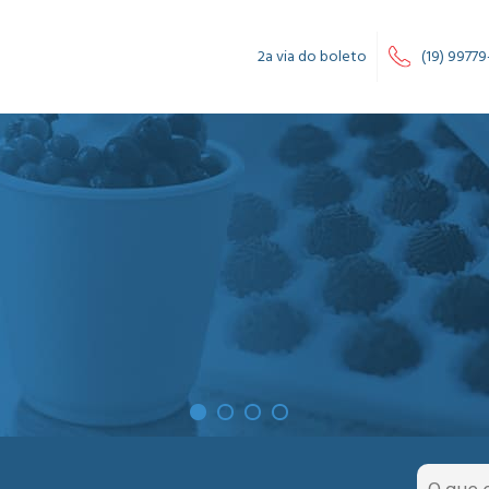
2a via do boleto
(19) 99779