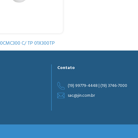
0CMC300 C/ TP 01X300TP
Contato
(19) 99779-4448 | (19) 3746-7000
sac@jin.com.br