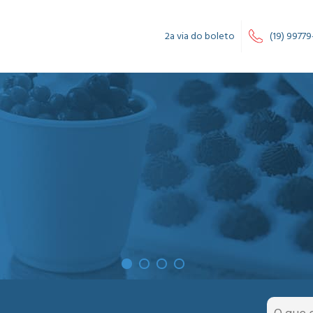
2a via do boleto
(19) 99779