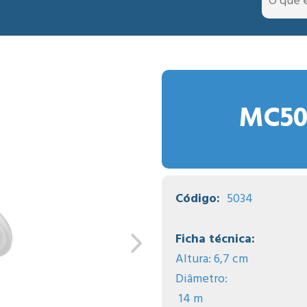
MC50
Código:
5034
Ficha técnica:
Altura: 6,7 cm
Diâmetro:
14 m